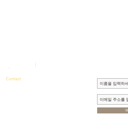
Sign up to recei
updates
Contact
The 찬란한 우리, 잠언을 기억하다
Tel. 714-635-3000
$10.99
Fax 714-635-6363
In stock
Quantity:
E-mail
dmmi@sarang.com
1
Add More
1111 N. BROOKHURST ST.
Add to Bag
Go to Checkout
ANAHEIM, CA 92801
The 찬란한 우리, 잠언을 기억하다