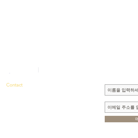
Sign up to recei
updates
Contact
Tel. 714-635-3000
Fax 714-635-6363
E-mail
dmmi@sarang.com
1111 N. BROOKHURST ST.
ANAHEIM, CA 92801