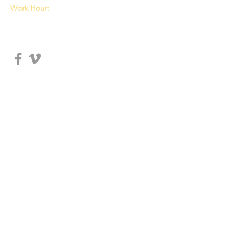
Work Hour:
Tue, Wed: 8:00am~5:30pm
Thu, Fri: 8:00am~5:00pm
Sat: 8:00am~4:00pm
© 2018 DISCIPLE MA