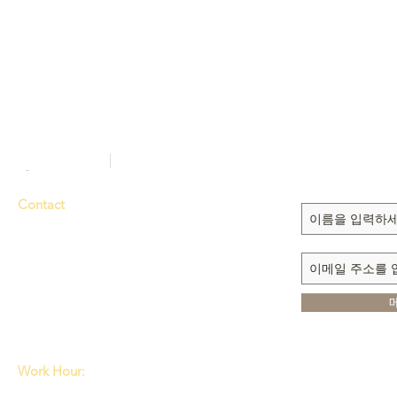
Sign up to recei
updates
Contact
Tel. 714-635-3000
Fax 714-635-6363
E-mail
dmmi@sarang.com
1111 N. BROOKHURST ST.
ANAHEIM, CA 92801
Work Hour:
Tue, Wed: 8:00am~5:30pm