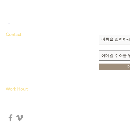
Sign up to recei
updates
Contact
Tel. 714-635-3000
Fax 714-635-6363
E-mail
dmmi@sarang.com
1111 N. BROOKHURST ST.
ANAHEIM, CA 92801
Work Hour:
Tue, Wed: 8:00am~5:30pm
Thu, Fri: 8:00am~5:00pm
Sat: 8:00am~4:00pm
© 2018 DISCIPLE MA